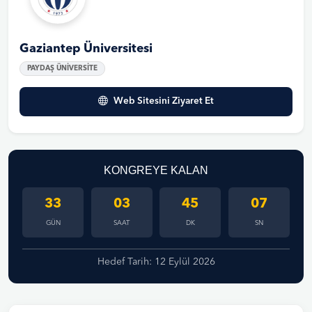
Gaziantep Üniversitesi
PAYDAŞ ÜNİVERSİTE
Web Sitesini Ziyaret Et
KONGREYE KALAN
33
03
45
06
GÜN
SAAT
DK
SN
Hedef Tarih: 12 Eylül 2026