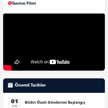
Tanıtım Filmi
Önemli Tarihler
01
Bildiri Özeti Gönderimi Başlangıç
ŞUB