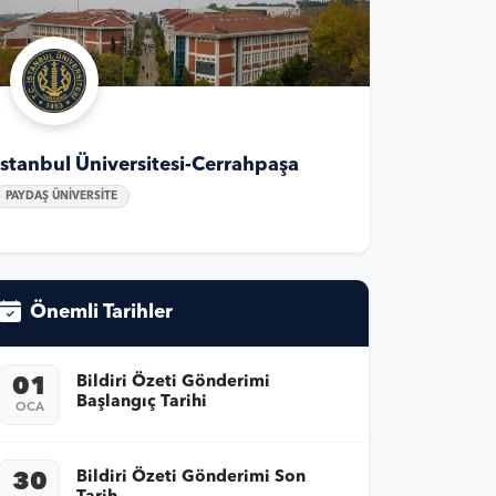
İstanbul Üniversitesi-Cerrahpaşa
PAYDAŞ ÜNİVERSİTE
Önemli Tarihler
Bildiri Özeti Gönderimi
01
Başlangıç Tarihi
OCA
Bildiri Özeti Gönderimi Son
30