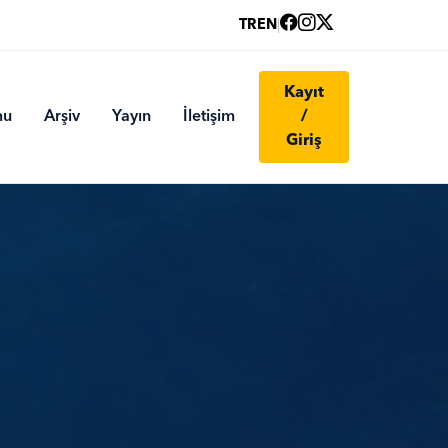
TR
EN
|
Kayıt
mu
Arşiv
Yayın
İletişim
/
Giriş