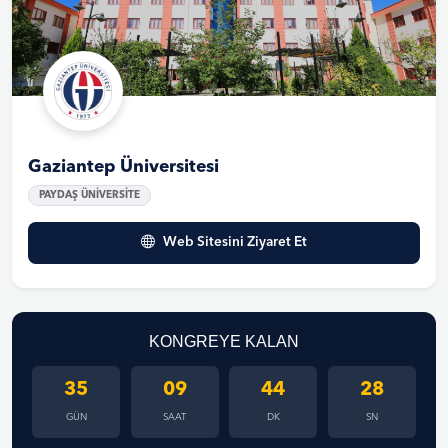
Gaziantep Üniversitesi
PAYDAŞ ÜNİVERSİTE
Web Sitesini Ziyaret Et
KONGREYE KALAN
35
09
44
27
GÜN
SAAT
DK
SN