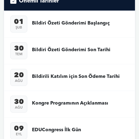
Önemli Tarihler
01
Bildiri Özeti Gönderimi Başlangıç
ŞUB
30
Bildiri Özeti Gönderimi Son Tarihi
TEM
20
Bildirili Katılım için Son Ödeme Tarihi
AĞU
30
Kongre Programının Açıklanması
AĞU
09
EDUCongress İlk Gün
EYL