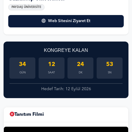
PAYDAŞ ÜNİVERSİTE
Web Sitesini Ziyaret Et
KONGREYE KALAN
34
12
24
53
GÜN
SAAT
DK
SN
Hedef Tarih: 12 Eylül 2026
Tanıtım Filmi