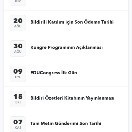
TEM
20
Bildirili Katılım için Son Ödeme Tarihi
AĞU
30
Kongre Programının Açıklanması
AĞU
09
EDUCongress İlk Gün
EYL
15
Bildiri Özetleri Kitabının Yayınlanması
EKI
07
Tam Metin Gönderimi Son Tarihi
KAS