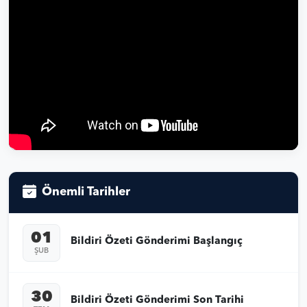
Önemli Tarihler
01
Bildiri Özeti Gönderimi Başlangıç
ŞUB
30
Bildiri Özeti Gönderimi Son Tarihi