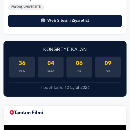
PAYDAŞ ÜNİVERSİTE
Web Sitesini Ziyaret Et
KONGREYE KALAN
36
04
06
09
GÜN
SAAT
DK
SN
Hedef Tarih: 12 Eylül 2026
Tanıtım Filmi