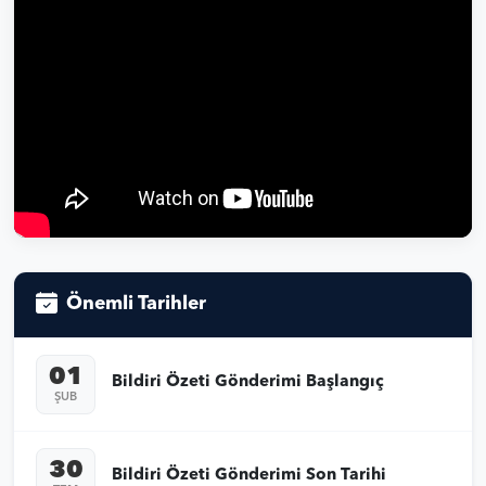
Önemli Tarihler
01
Bildiri Özeti Gönderimi Başlangıç
ŞUB
30
Bildiri Özeti Gönderimi Son Tarihi