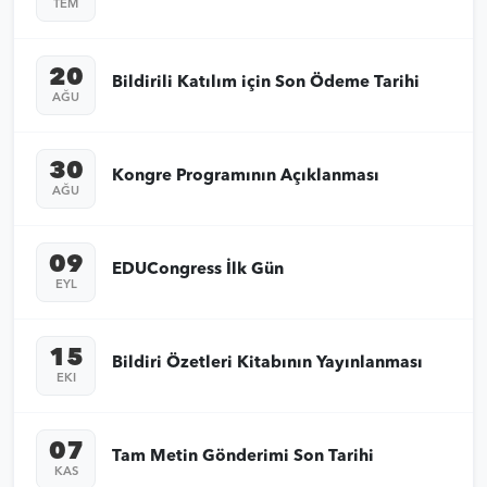
TEM
20
Bildirili Katılım için Son Ödeme Tarihi
AĞU
30
Kongre Programının Açıklanması
AĞU
09
EDUCongress İlk Gün
EYL
15
Bildiri Özetleri Kitabının Yayınlanması
EKI
07
Tam Metin Gönderimi Son Tarihi
KAS