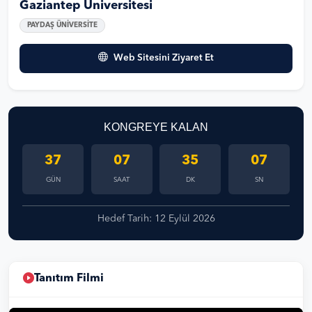
Gaziantep Üniversitesi
PAYDAŞ ÜNİVERSİTE
Web Sitesini Ziyaret Et
KONGREYE KALAN
37
07
35
07
GÜN
SAAT
DK
SN
Hedef Tarih: 12 Eylül 2026
Tanıtım Filmi