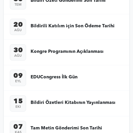
Bildiri Özeti Gönderimi Son Tarihi
TEM
20
Bildirili Katılım için Son Ödeme Tarihi
AĞU
30
Kongre Programının Açıklanması
AĞU
09
EDUCongress İlk Gün
EYL
15
Bildiri Özetleri Kitabının Yayınlanması
EKI
07
Tam Metin Gönderimi Son Tarihi
KAS