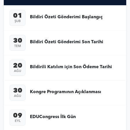
01
Bildiri Özeti Gönderimi Başlangıç
ŞUB
30
Bildiri Özeti Gönderimi Son Tarihi
TEM
20
Bildirili Katılım için Son Ödeme Tarihi
AĞU
30
Kongre Programının Açıklanması
AĞU
09
EDUCongress İlk Gün
EYL