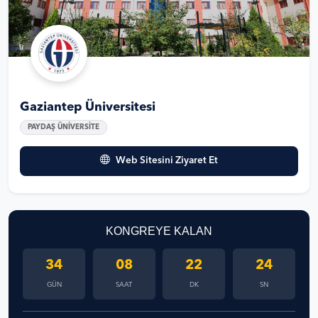
Gaziantep Üniversitesi
PAYDAŞ ÜNİVERSİTE
Web Sitesini Ziyaret Et
KONGREYE KALAN
34
08
22
23
GÜN
SAAT
DK
SN