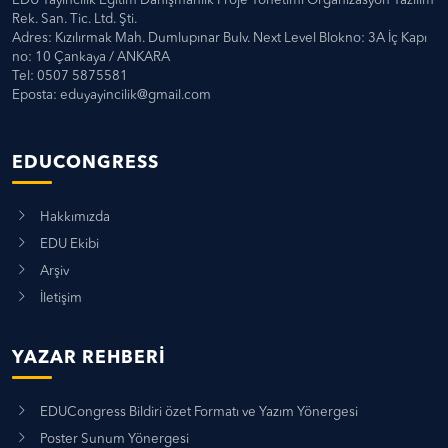
EDU Yayıncılık Eğitim Danışmanlık Proje Yönetimi Organizasyon Yazılım
Rek. San. Tic. Ltd. Şti.
Adres: Kızılırmak Mah. Dumlupınar Bulv. Next Level Blokno: 3A İç Kapı
no: 10 Çankaya / ANKARA
Tel: 0507 5875581
Eposta:
eduyayincilik@gmail.com
EDUCONGRESS
Hakkımızda
EDU Ekibi
Arşiv
İletişim
YAZAR REHBERI
EDUCongress Bildiri özet Formatı ve Yazım Yönergesi
Poster Sunum Yönergesi