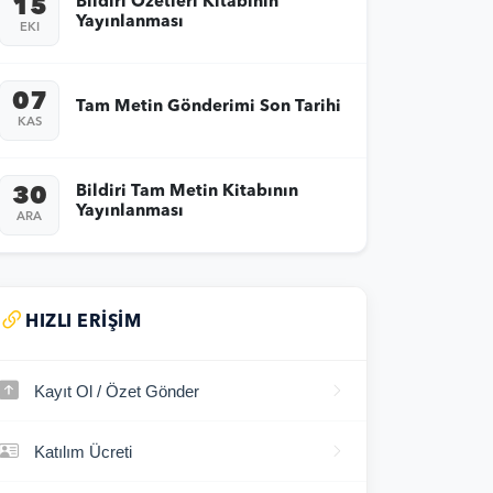
Bildiri Özetleri Kitabının
15
Yayınlanması
EKI
07
Tam Metin Gönderimi Son Tarihi
KAS
Bildiri Tam Metin Kitabının
30
Yayınlanması
ARA
HIZLI ERIŞIM
Kayıt Ol / Özet Gönder
Katılım Ücreti