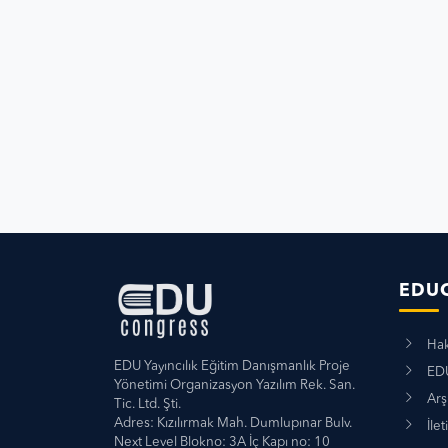
EDU
Hak
EDU Yayıncılık Eğitim Danışmanlık Proje
EDU
Yönetimi Organizasyon Yazılım Rek. San.
Arş
Tic. Ltd. Şti.
Adres: Kızılırmak Mah. Dumlupınar Bulv.
İlet
Next Level Blokno: 3A İç Kapı no: 10