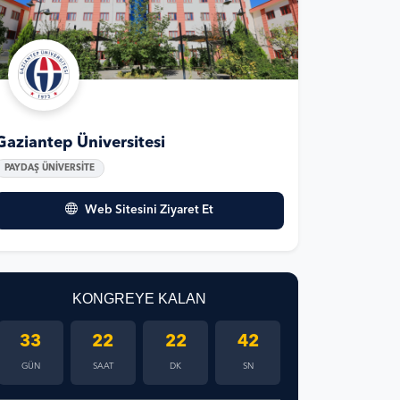
Gaziantep Üniversitesi
PAYDAŞ ÜNİVERSİTE
Web Sitesini Ziyaret Et
KONGREYE KALAN
33
22
22
41
GÜN
SAAT
DK
SN