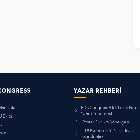
CONGRESS
YAZAR REHBERI
kımızda
EDUCongress Bildiri özet Forma
Yazım Yönergesi
 Ekibi
Poster Sunum Yönergesi
iv
EDUCongress’e Nasıl Bildiri
işim
Gönderilir?