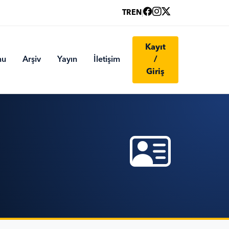
TR
EN
|
Kayıt
mu
Arşiv
Yayın
İletişim
/
Giriş