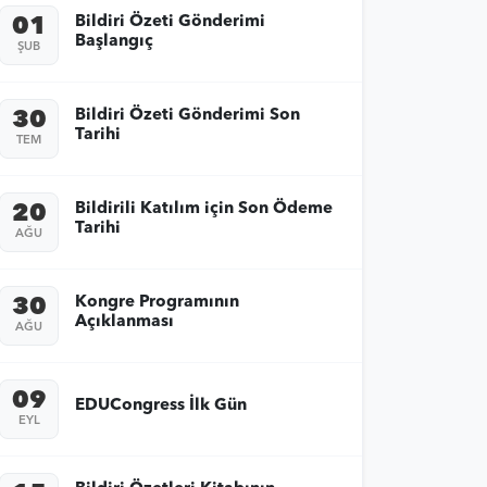
Bildiri Özeti Gönderimi
01
Başlangıç
ŞUB
Bildiri Özeti Gönderimi Son
30
Tarihi
TEM
Bildirili Katılım için Son Ödeme
20
Tarihi
AĞU
Kongre Programının
30
Açıklanması
AĞU
09
EDUCongress İlk Gün
EYL