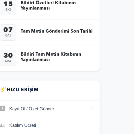
Bildiri Özetleri Kitabının
15
Yayınlanması
EKI
07
Tam Metin Gönderimi Son Tarihi
KAS
Bildiri Tam Metin Kitabının
30
Yayınlanması
ARA
HIZLI ERIŞIM
Kayıt Ol / Özet Gönder
Katılım Ücreti