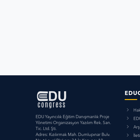
EDU
Hak
EDU Yayıncılık Eğitim Danışmanlık Proje
EDU
Yönetimi Organizasyon Yazılım Rek. San.
Arş
Tic. Ltd. Şti.
Adres: Kızılırmak Mah. Dumlupınar Bulv.
İlet