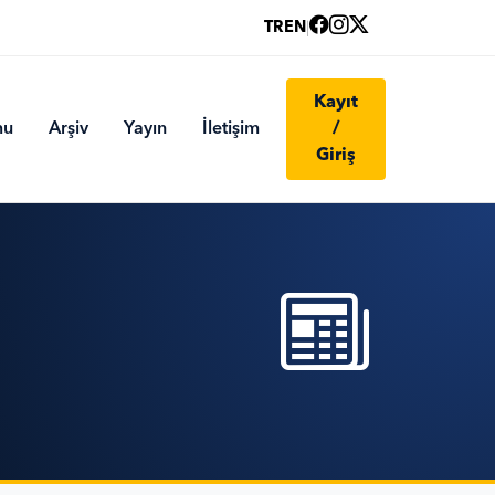
TR
EN
|
Kayıt
mu
Arşiv
Yayın
İletişim
/
Giriş