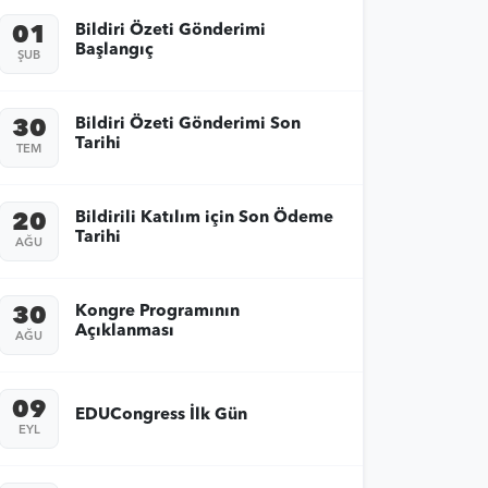
Bildiri Özeti Gönderimi
01
Başlangıç
ŞUB
Bildiri Özeti Gönderimi Son
30
Tarihi
TEM
Bildirili Katılım için Son Ödeme
20
Tarihi
AĞU
Kongre Programının
30
Açıklanması
AĞU
09
EDUCongress İlk Gün
EYL