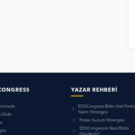
CONGRESS
YAZAR REHBERI
kımızda
EDUCongress Bildiri özet Forma
Yazım Yönergesi
 Ekibi
Poster Sunum Yönergesi
iv
EDUCongress’e Nasıl Bildiri
işim
Gönderilir?