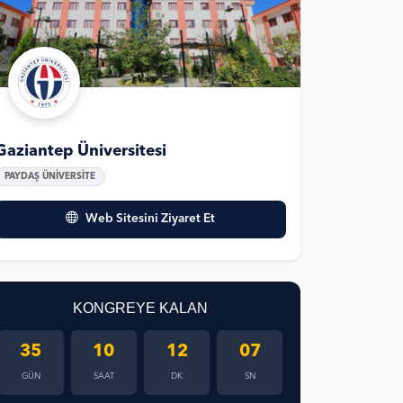
Gaziantep Üniversitesi
PAYDAŞ ÜNİVERSİTE
Web Sitesini Ziyaret Et
KONGREYE KALAN
35
10
12
06
GÜN
SAAT
DK
SN