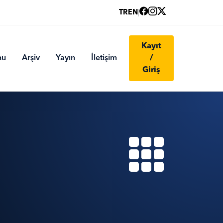
TR
EN
|
Kayıt
mu
Arşiv
Yayın
İletişim
/
Giriş