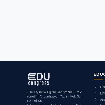
EDU
Hak
EDU Yayıncılık Eğitim Danışmanlık Proje
EDU
Yönetimi Organizasyon Yazılım Rek. San.
Arş
Tic. Ltd. Şti.