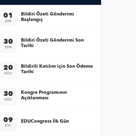
Bildiri Özeti Gönderimi
01
Başlangıç
ŞUB
Bildiri Özeti Gönderimi Son
30
Tarihi
TEM
Bildirili Katılım için Son Ödeme
20
Tarihi
AĞU
Kongre Programının
30
Açıklanması
AĞU
09
EDUCongress İlk Gün
EYL