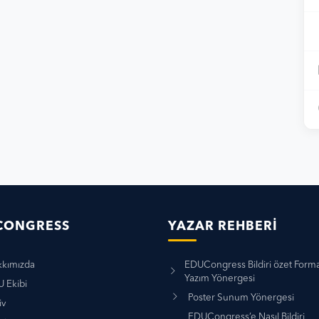
CONGRESS
YAZAR REHBERI
kımızda
EDUCongress Bildiri özet Forma
Yazım Yönergesi
 Ekibi
Poster Sunum Yönergesi
iv
EDUCongress’e Nasıl Bildiri