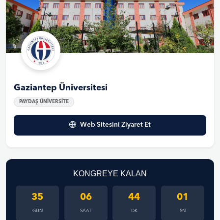
Gaziantep Üniversitesi
PAYDAŞ ÜNİVERSİTE
Web Sitesini Ziyaret Et
KONGREYE KALAN
35
06
44
01
GÜN
SAAT
DK
SN