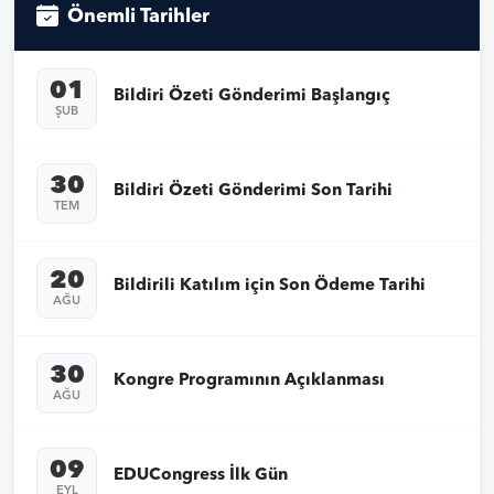
Önemli Tarihler
01
Bildiri Özeti Gönderimi Başlangıç
ŞUB
30
Bildiri Özeti Gönderimi Son Tarihi
TEM
20
Bildirili Katılım için Son Ödeme Tarihi
AĞU
30
Kongre Programının Açıklanması
AĞU
09
EDUCongress İlk Gün
EYL