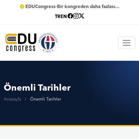
EDUCongress-Bir kongreden daha fazlası…
TR
EN
|
Önemli Tarihler
Anasayfa
/
Önemli Tarihler