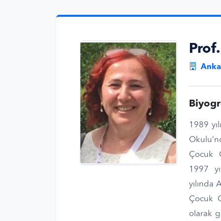
Prof
Ankar
Biyogr
1989 yıl
Okulu’n
Çocuk G
1997 yı
yılında 
Çocuk Ge
olarak g