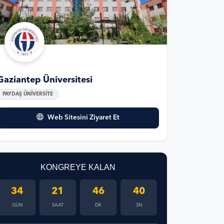
Gaziantep Üniversitesi
PAYDAŞ ÜNİVERSİTE
Web Sitesini Ziyaret Et
KONGREYE KALAN
34
21
46
39
GÜN
SAAT
DK
SN