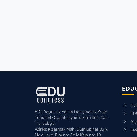
EDU
Hak
EDU Yayıncılık Eğitim Danışmanlık Proje
EDU
Yönetimi Organizasyon Yazılım Rek. San.
Arş
Tic. Ltd. Şti.
Adres: Kızılırmak Mah. Dumlupınar Bulv.
İlet
Next Level Blokno: 3A İç Kapı no: 10