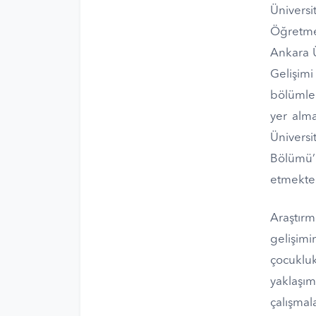
Ünivers
Öğretmen
Ankara 
Gelişimi
bölümler
yer alm
Üniversi
Bölümü’
etmekted
Araştır
gelişimi
çocuklu
yaklaşım
çalışmal