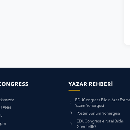
CONGRESS
YAZAR REHBERI
kımızda
EDUCongress Bildiri özet Forma
Yazım Yönergesi
 Ekibi
Poster Sunum Yönergesi
iv
EDUCongress’e Nasıl Bildiri
işim
Gönderilir?