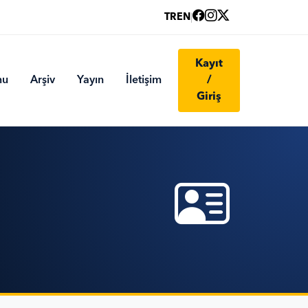
TR
EN
|
Kayıt
mu
Arşiv
Yayın
İletişim
/
Giriş