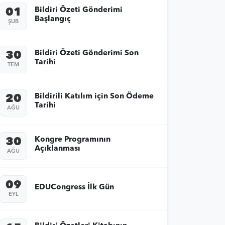
Bildiri Özeti Gönderimi
01
Başlangıç
ŞUB
Bildiri Özeti Gönderimi Son
30
Tarihi
TEM
Bildirili Katılım için Son Ödeme
20
Tarihi
AĞU
Kongre Programının
30
Açıklanması
AĞU
09
EDUCongress İlk Gün
EYL