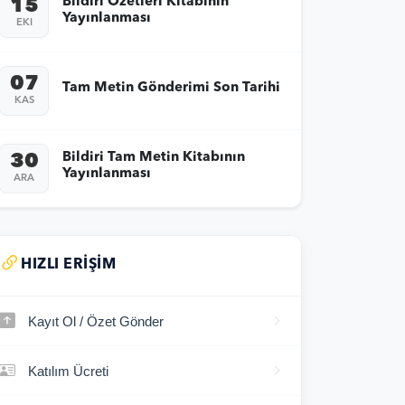
Bildiri Özetleri Kitabının
15
Yayınlanması
EKI
07
Tam Metin Gönderimi Son Tarihi
KAS
Bildiri Tam Metin Kitabının
30
Yayınlanması
ARA
HIZLI ERIŞIM
Kayıt Ol / Özet Gönder
Katılım Ücreti