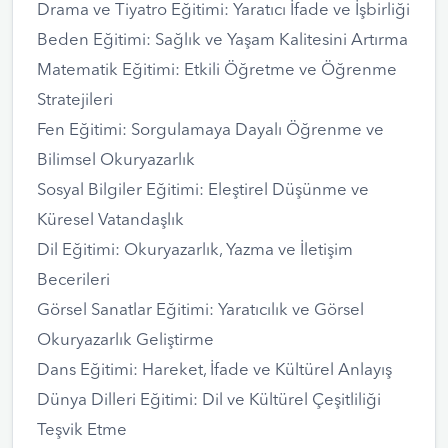
Drama ve Tiyatro Eğitimi: Yaratıcı İfade ve İşbirliği
Beden Eğitimi: Sağlık ve Yaşam Kalitesini Artırma
Matematik Eğitimi: Etkili Öğretme ve Öğrenme
Stratejileri
Fen Eğitimi: Sorgulamaya Dayalı Öğrenme ve
Bilimsel Okuryazarlık
Sosyal Bilgiler Eğitimi: Eleştirel Düşünme ve
Küresel Vatandaşlık
Dil Eğitimi: Okuryazarlık, Yazma ve İletişim
Becerileri
Görsel Sanatlar Eğitimi: Yaratıcılık ve Görsel
Okuryazarlık Geliştirme
Dans Eğitimi: Hareket, İfade ve Kültürel Anlayış
Dünya Dilleri Eğitimi: Dil ve Kültürel Çeşitliliği
Teşvik Etme