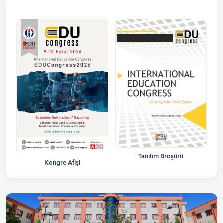
Tanıtım Broşürü
Kongre Afişi