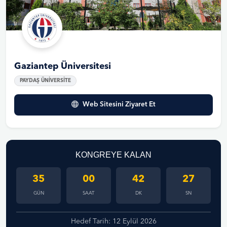
Gaziantep Üniversitesi
PAYDAŞ ÜNİVERSİTE
Web Sitesini Ziyaret Et
KONGREYE KALAN
35
00
42
26
GÜN
SAAT
DK
SN
Hedef Tarih: 12 Eylül 2026