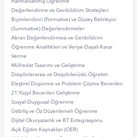
Harmanlanmış Öğrenme
Değerlendirme ve Geribildirim Stratejileri
Biçimlendirici (Formative) ve Düzey Belirleyici
(Summative) Değerlendirmeler
Akran Değerlendirmesi ve Geribildirim
Öğrenme Analitikleri ve Veriye-Dayalı Karar
Verme
Müfredat Tasarımı ve Geliştirme
Disiplinlerarası ve Disiplinlerüstü Öğretim
Eleştirel Düşünme ve Problem Çözme Becerileri
21.Yüzyıl Becerileri Geliştirme
Sosyal-Duygusal Öğrenme
Üstbiliş ve Öz Düzenlemeli Öğrenme
Dijital Okuryazarlık ve BT Entegrasyonu
Açık Eğitim Kaynakları (OER)