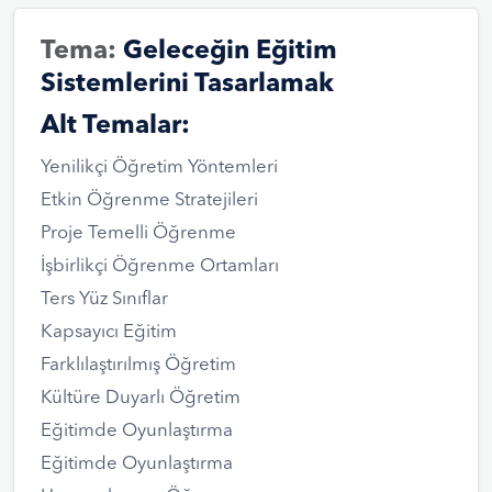
Tema:
Geleceğin Eğitim
Sistemlerini Tasarlamak
Alt Temalar:
Yenilikçi Öğretim Yöntemleri
Etkin Öğrenme Stratejileri
Proje Temelli Öğrenme
İşbirlikçi Öğrenme Ortamları
Ters Yüz Sınıflar
Kapsayıcı Eğitim
Farklılaştırılmış Öğretim
Kültüre Duyarlı Öğretim
Eğitimde Oyunlaştırma
Eğitimde Oyunlaştırma