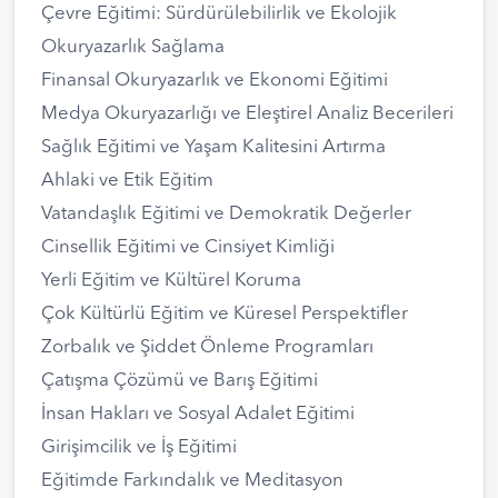
Çevre Eğitimi: Sürdürülebilirlik ve Ekolojik
Okuryazarlık Sağlama
Finansal Okuryazarlık ve Ekonomi Eğitimi
Medya Okuryazarlığı ve Eleştirel Analiz Becerileri
Sağlık Eğitimi ve Yaşam Kalitesini Artırma
Ahlaki ve Etik Eğitim
Vatandaşlık Eğitimi ve Demokratik Değerler
Cinsellik Eğitimi ve Cinsiyet Kimliği
Yerli Eğitim ve Kültürel Koruma
Çok Kültürlü Eğitim ve Küresel Perspektifler
Zorbalık ve Şiddet Önleme Programları
Çatışma Çözümü ve Barış Eğitimi
İnsan Hakları ve Sosyal Adalet Eğitimi
Girişimcilik ve İş Eğitimi
Eğitimde Farkındalık ve Meditasyon