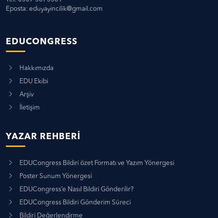
Eposta:
eduyayincilik@gmail.com
EDUCONGRESS
Hakkımızda
EDU Ekibi
Arşiv
İletişim
YAZAR REHBERI
EDUCongress Bildiri özet Formatı ve Yazım Yönergesi
Poster Sunum Yönergesi
EDUCongress’e Nasıl Bildiri Gönderilir?
EDUCongress Bildiri Gönderim Süreci
Bildiri Değerlendirme